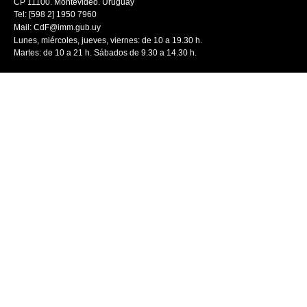
CP 11100. Montevideo. Uruguay
Tel: [598 2] 1950 7960
Mail:
CdF@imm.gub.uy
Lunes, miércoles, jueves, viernes: de 10 a 19.30 h.
Martes: de 10 a 21 h. Sábados de 9.30 a 14.30 h.