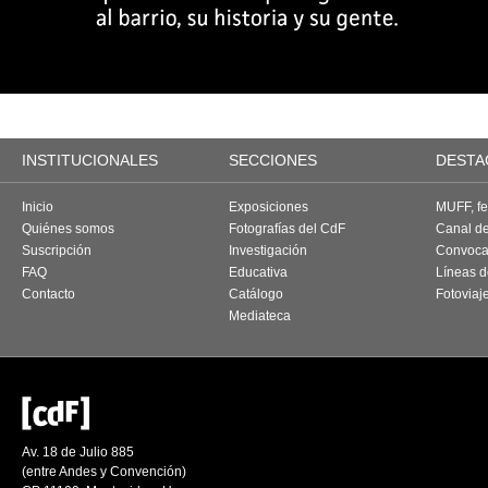
INSTITUCIONALES
SECCIONES
DESTA
Inicio
Exposiciones
MUFF, fes
Quiénes somos
Fotografías del CdF
Canal d
Suscripción
Investigación
Convoca
FAQ
Educativa
Líneas d
Contacto
Catálogo
Fotoviaj
Mediateca
Av. 18 de Julio 885
(entre Andes y Convención)