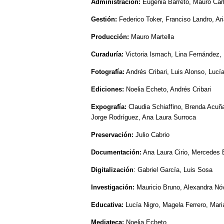
Administración:
Eugenia Barreto, Mauro Carl
Gestión:
Federico Toker, Franciso Landro, Ar
Producción:
Mauro Martella
Curaduría:
Victoria Ismach, Lina Fernández, M
Fotografía:
Andrés Cribari, Luis Alonso, Lucía
Ediciones:
Noelia Echeto, Andrés Cribari
Expografía:
Claudia Schiaffino, Brenda Acuña
Jorge Rodríguez, Ana Laura Surroca
Preservación:
Julio Cabrio
Documentación:
Ana Laura Cirio, Mercedes 
Digitalización
: Gabriel García, Luis Sosa
Investigación:
Mauricio Bruno, Alexandra Nó
Educativa:
Lucía Nigro, Magela Ferrero, Mari
Mediateca:
Noelia Echeto