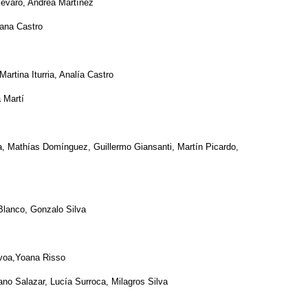
evaro, Andrea Martínez
iana Castro
artina Iturria, Analía Castro
 Martí
, Mathías Domínguez, Guillermo Giansanti, Martín Picardo,
Blanco, Gonzalo Silva
voa,Yoana Risso
ano Salazar, Lucía Surroca, Milagros Silva