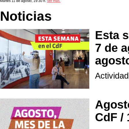
Martes 11 de agosto, 19:30 h.
Ver más.
Noticias
Esta 
7 de a
agost
Actividad
Agosto
CdF /