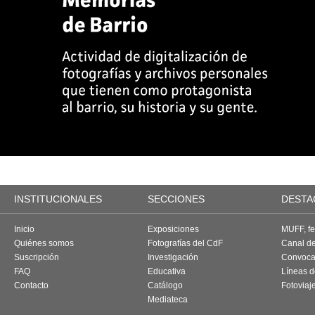
INSTITUCIONALES
SECCIONES
DESTA
Inicio
Exposiciones
MUFF, fes
Quiénes somos
Fotografías del CdF
Canal d
Suscripción
Investigación
Convoca
FAQ
Educativa
Líneas d
Contacto
Catálogo
Fotoviaj
Mediateca