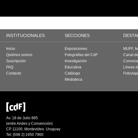
INSTITUCIONALES
SECCIONES
DESTA
Inicio
Exposiciones
MUFF, fes
Quiénes somos
Fotografías del CdF
Canal d
Suscripción
Investigación
Convoca
FAQ
Educativa
Líneas d
Contacto
Catálogo
Fotoviaj
Mediateca
Av. 18 de Julio 885
(entre Andes y Convención)
CP 11100. Montevideo. Uruguay
Tel: [598 2] 1950 7960