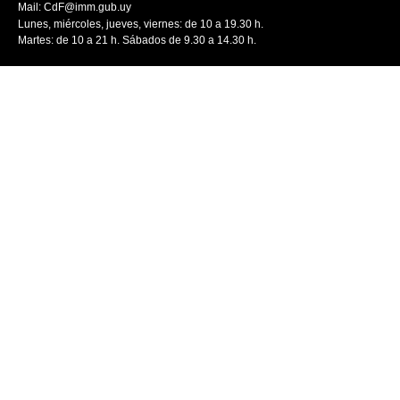
Mail:
CdF@imm.gub.uy
Lunes, miércoles, jueves, viernes: de 10 a 19.30 h.
Martes: de 10 a 21 h. Sábados de 9.30 a 14.30 h.