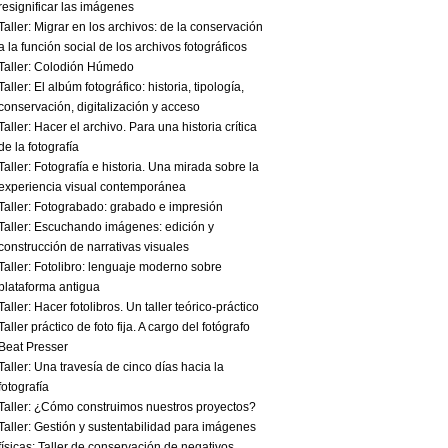
resignificar las imágenes
Taller: Migrar en los archivos: de la conservación
a la función social de los archivos fotográficos
Taller: Colodión Húmedo
Taller: El albúm fotográfico: historia, tipología,
conservación, digitalización y acceso
Taller: Hacer el archivo. Para una historia crítica
de la fotografía
Taller: Fotografía e historia. Una mirada sobre la
experiencia visual contemporánea
Taller: Fotograbado: grabado e impresión
Taller: Escuchando imágenes: edición y
construcción de narrativas visuales
Taller: Fotolibro: lenguaje moderno sobre
plataforma antigua
Taller: Hacer fotolibros. Un taller teórico-práctico
Taller práctico de foto fija. A cargo del fotógrafo
Beat Presser
Taller: Una travesía de cinco días hacia la
fotografía
Taller: ¿Cómo construimos nuestros proyectos?
Taller: Gestión y sustentabilidad para imágenes
físicas: Taller de conservación de negativos