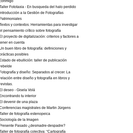
conmigo
Taller Fototaxia - En busqueda del halo perdido
Introducción a la Gestión de Fotografías
Patrimoniales
Textos y contextos. Herramientas para investigar
el pensamiento crítico sobre fotografía
El proyecto de digitalización: criterios y factores a
tener en cuenta
Un buen libro de fotografía: definiciones y
prácticas posibles
Estado de ebullición: taller de publicación
rebelde
Fotografía y diseño: Separados al crecer. La
relación entre diseño y fotografía en libros y
revistas.
El deseo - Gisela Volá
Encontrando tu interior
El devenir de una plaza
Conferencias magistrales de Martin Jürgens
Taller de fotografía estenopeica
Sociología de la Imagen
Presente Pasado ¿desmadre-despadre?
Taller de fotografía colectiva: “Cartografía