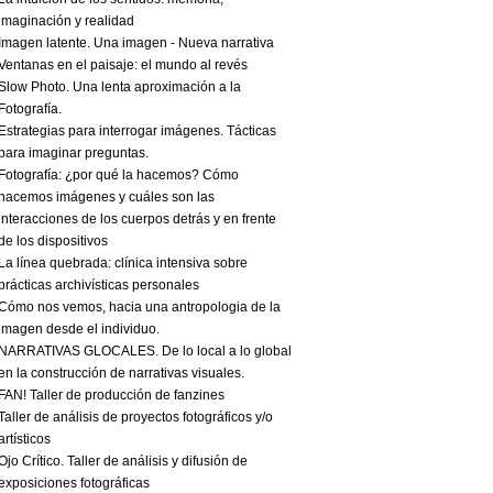
imaginación y realidad
Imagen latente. Una imagen - Nueva narrativa
Ventanas en el paisaje: el mundo al revés
Slow Photo. Una lenta aproximación a la
Fotografía.
Estrategias para interrogar imágenes. Tácticas
para imaginar preguntas.
Fotografía: ¿por qué la hacemos? Cómo
hacemos imágenes y cuáles son las
interacciones de los cuerpos detrás y en frente
de los dispositivos
La línea quebrada: clínica intensiva sobre
prácticas archivísticas personales
Cómo nos vemos, hacia una antropologia de la
imagen desde el individuo.
NARRATIVAS GLOCALES. De lo local a lo global
en la construcción de narrativas visuales.
FAN! Taller de producción de fanzines
Taller de análisis de proyectos fotográficos y/o
artísticos
Ojo Crítico. Taller de análisis y difusión de
exposiciones fotográficas