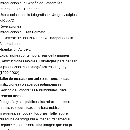
Introducción a la Gestión de Fotografías
Patrimoniales - Canelones
Usos sociales de la fotografía en Uruguay (siglos
XIX y XX)
Revelaciones
Introducción al Gran Formato
El Devenir de una Plaza. Plaza Independencia
Álbum abierto
Hibridación Adictiva
Expansiones contemporáneas de la imagen
Construcciones móviles. Estrategias para pensar
la producción cinematográfica en Uruguay
(1900-1932).
Taller de preparación ante emergencias para
instituciones con acervos patrimoniales
Gestión de Fotografías Patrimoniales. Nivel II.
Retrofuturismo queer
Fotografía y sus públicos: las relaciones entre
prácticas fotográficas e historia pública.
Imágenes, sentidos y ficciones. Taller sobre
curaduría de fotografía e imagen transmedial
Déjame contarte sobre una imagen que traigo