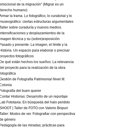
emocional de la migración” (Migrar es un
derecho humano)
Armar la trama. Lo fotográfico, lo curatorial y lo
museográfico: ciertas estructuras argumentales
Taller sobre curaduría y nuevos medios.
Intensificaciones y desplazamientos de la
imagen técnica y su (sobre)exposición
Pasado y presente. La imagen, el límite y la
Historia. Un espacio para elaborar o precisar
proyectos fotográficos
De qué están hechos los sueños. La relevancia
del proyecto para la realización de la obra
fotográfica
Gestión de Fotografía Patrimonial Nivel III:
Colonia
Fotografía del buen querer
Contar Historias: Desarrollo de un reportaje
Lab Fototaxia: En búsqueda del halo perdido
SHOOT | Taller de FOTO con Valerio Bispuri
Taller: Modos de ver. Fotografiar con perspectiva
de género
Pedagogía de las miradas; prácticas para