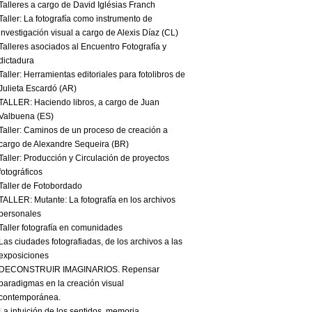
Talleres a cargo de David Iglésias Franch
Taller: La fotografía como instrumento de
investigación visual a cargo de Alexis Díaz (CL)
Talleres asociados al Encuentro Fotografía y
dictadura
Taller: Herramientas editoriales para fotolibros de
Julieta Escardó (AR)
TALLER: Haciendo libros, a cargo de Juan
Valbuena (ES)
Taller: Caminos de un proceso de creación a
cargo de Alexandre Sequeira (BR)
Taller: Producción y Circulación de proyectos
fotográficos
Taller de Fotobordado
TALLER: Mutante: La fotografía en los archivos
personales
Taller fotografía en comunidades
Las ciudades fotografiadas, de los archivos a las
exposiciones
DECONSTRUIR IMAGINARIOS. Repensar
paradigmas en la creación visual
contemporánea.
La intuición de los sentidos. memoria,