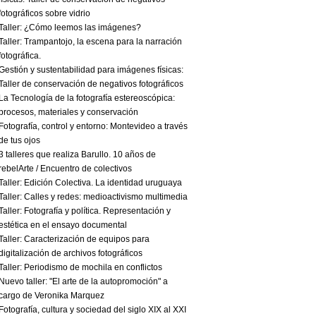
fotográficos sobre vidrio
Taller: ¿Cómo leemos las imágenes?
Taller: Trampantojo, la escena para la narración
fotográfica.
Gestión y sustentabilidad para imágenes físicas:
Taller de conservación de negativos fotográficos
La Tecnología de la fotografía estereoscópica:
procesos, materiales y conservación
Fotografía, control y entorno: Montevideo a través
de tus ojos
3 talleres que realiza Barullo. 10 años de
rebelArte / Encuentro de colectivos
Taller: Edición Colectiva. La identidad uruguaya
Taller: Calles y redes: medioactivismo multimedia
Taller: Fotografía y política. Representación y
estética en el ensayo documental
Taller: Caracterización de equipos para
digitalización de archivos fotográficos
Taller: Periodismo de mochila en conflictos
Nuevo taller: "El arte de la autopromoción" a
cargo de Veronika Marquez
Fotografía, cultura y sociedad del siglo XIX al XXI