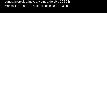
Lunes, miércoles, jueves, viernes: de 10 a 19.30 h.
Martes: de 10 a 21 h. Sábados de 9.30 a 14.30 h.