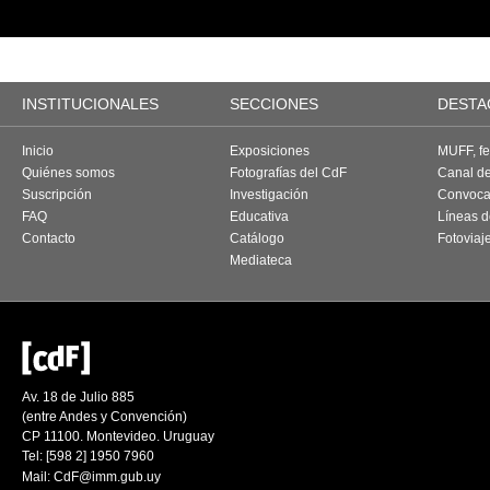
INSTITUCIONALES
SECCIONES
DESTA
Inicio
Exposiciones
MUFF, fes
Quiénes somos
Fotografías del CdF
Canal d
Suscripción
Investigación
Convoca
FAQ
Educativa
Líneas d
Contacto
Catálogo
Fotoviaj
Mediateca
Av. 18 de Julio 885
(entre Andes y Convención)
CP 11100. Montevideo. Uruguay
Tel: [598 2] 1950 7960
Mail:
CdF@imm.gub.uy