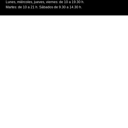
Lunes, miércoles, jueves, viernes: de 10 a 19.30 h.
Martes: de 10 a 21 h. Sábados de 9.30 a 14.30 h.