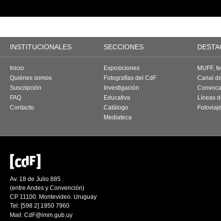
INSTITUCIONALES
SECCIONES
DESTA
Inicio
Exposiciones
MUFF, fes
Quiénes somos
Fotografías del CdF
Canal d
Suscripción
Investigación
Convoca
FAQ
Educativa
Líneas d
Contacto
Catálogo
Fotoviaj
Mediateca
Av. 18 de Julio 885
(entre Andes y Convención)
CP 11100. Montevideo. Uruguay
Tel: [598 2] 1950 7960
Mail:
CdF@imm.gub.uy