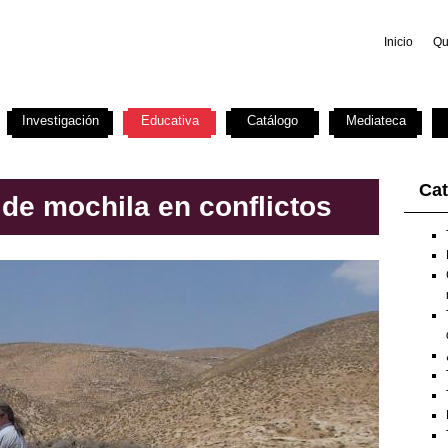
Inicio
Qu
Investigación
Educativa
Catálogo
Mediateca
Cat
 de mochila en conflictos