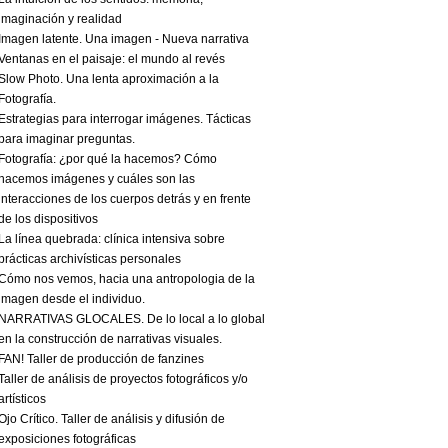
imaginación y realidad
Imagen latente. Una imagen - Nueva narrativa
Ventanas en el paisaje: el mundo al revés
Slow Photo. Una lenta aproximación a la
Fotografía.
Estrategias para interrogar imágenes. Tácticas
para imaginar preguntas.
Fotografía: ¿por qué la hacemos? Cómo
hacemos imágenes y cuáles son las
interacciones de los cuerpos detrás y en frente
de los dispositivos
La línea quebrada: clínica intensiva sobre
prácticas archivísticas personales
Cómo nos vemos, hacia una antropologia de la
imagen desde el individuo.
NARRATIVAS GLOCALES. De lo local a lo global
en la construcción de narrativas visuales.
FAN! Taller de producción de fanzines
Taller de análisis de proyectos fotográficos y/o
artísticos
Ojo Crítico. Taller de análisis y difusión de
exposiciones fotográficas