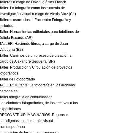
Talleres a cargo de David Iglésias Franch
Taller: La fotografía como instrumento de
investigación visual a cargo de Alexis Díaz (CL)
Talleres asociados al Encuentro Fotografía y
dictadura
Taller: Herramientas editoriales para fotolibros de
Julieta Escardó (AR)
TALLER: Haciendo libros, a cargo de Juan
Valbuena (ES)
Taller: Caminos de un proceso de creación a
cargo de Alexandre Sequeira (BR)
Taller: Producción y Circulación de proyectos
fotográficos
Taller de Fotobordado
TALLER: Mutante: La fotografía en los archivos
personales
Taller fotografía en comunidades
Las ciudades fotografiadas, de los archivos a las
exposiciones
DECONSTRUIR IMAGINARIOS. Repensar
paradigmas en la creación visual
contemporánea.
La intuición de los sentidos. memoria,