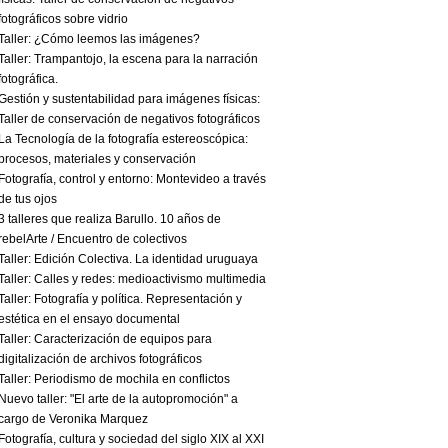
fotográficos sobre vidrio
Taller: ¿Cómo leemos las imágenes?
Taller: Trampantojo, la escena para la narración
fotográfica.
Gestión y sustentabilidad para imágenes físicas:
Taller de conservación de negativos fotográficos
La Tecnología de la fotografía estereoscópica:
procesos, materiales y conservación
Fotografía, control y entorno: Montevideo a través
de tus ojos
3 talleres que realiza Barullo. 10 años de
rebelArte / Encuentro de colectivos
Taller: Edición Colectiva. La identidad uruguaya
Taller: Calles y redes: medioactivismo multimedia
Taller: Fotografía y política. Representación y
estética en el ensayo documental
Taller: Caracterización de equipos para
digitalización de archivos fotográficos
Taller: Periodismo de mochila en conflictos
Nuevo taller: "El arte de la autopromoción" a
cargo de Veronika Marquez
Fotografía, cultura y sociedad del siglo XIX al XXI