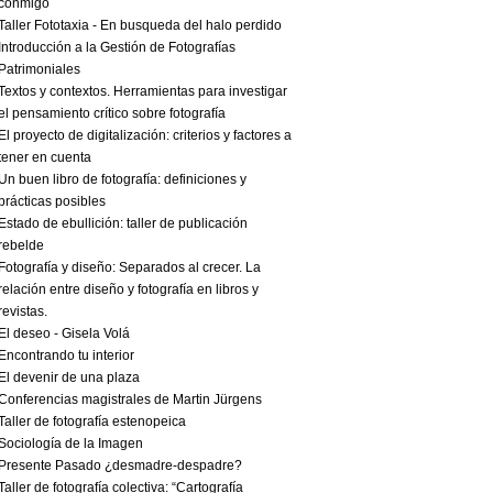
conmigo
Taller Fototaxia - En busqueda del halo perdido
Introducción a la Gestión de Fotografías
Patrimoniales
Textos y contextos. Herramientas para investigar
el pensamiento crítico sobre fotografía
El proyecto de digitalización: criterios y factores a
tener en cuenta
Un buen libro de fotografía: definiciones y
prácticas posibles
Estado de ebullición: taller de publicación
rebelde
Fotografía y diseño: Separados al crecer. La
relación entre diseño y fotografía en libros y
revistas.
El deseo - Gisela Volá
Encontrando tu interior
El devenir de una plaza
Conferencias magistrales de Martin Jürgens
Taller de fotografía estenopeica
Sociología de la Imagen
Presente Pasado ¿desmadre-despadre?
Taller de fotografía colectiva: “Cartografía