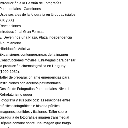
Introducción a la Gestión de Fotografías
Patrimoniales - Canelones
Usos sociales de la fotografía en Uruguay (siglos
XIX y XX)
Revelaciones
Introducción al Gran Formato
El Devenir de una Plaza. Plaza Independencia
Álbum abierto
Hibridación Adictiva
Expansiones contemporáneas de la imagen
Construcciones móviles. Estrategias para pensar
la producción cinematográfica en Uruguay
(1900-1932).
Taller de preparación ante emergencias para
instituciones con acervos patrimoniales
Gestión de Fotografías Patrimoniales. Nivel II.
Retrofuturismo queer
Fotografía y sus públicos: las relaciones entre
prácticas fotográficas e historia pública.
Imágenes, sentidos y ficciones. Taller sobre
curaduría de fotografía e imagen transmedial
Déjame contarte sobre una imagen que traigo