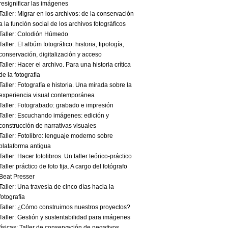
resignificar las imágenes
Taller: Migrar en los archivos: de la conservación
a la función social de los archivos fotográficos
Taller: Colodión Húmedo
Taller: El albúm fotográfico: historia, tipología,
conservación, digitalización y acceso
Taller: Hacer el archivo. Para una historia crítica
de la fotografía
Taller: Fotografía e historia. Una mirada sobre la
experiencia visual contemporánea
Taller: Fotograbado: grabado e impresión
Taller: Escuchando imágenes: edición y
construcción de narrativas visuales
Taller: Fotolibro: lenguaje moderno sobre
plataforma antigua
Taller: Hacer fotolibros. Un taller teórico-práctico
Taller práctico de foto fija. A cargo del fotógrafo
Beat Presser
Taller: Una travesía de cinco días hacia la
fotografía
Taller: ¿Cómo construimos nuestros proyectos?
Taller: Gestión y sustentabilidad para imágenes
físicas: Taller de conservación de negativos