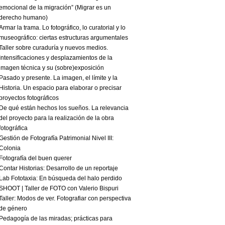
emocional de la migración” (Migrar es un
derecho humano)
Armar la trama. Lo fotográfico, lo curatorial y lo
museográfico: ciertas estructuras argumentales
Taller sobre curaduría y nuevos medios.
Intensificaciones y desplazamientos de la
imagen técnica y su (sobre)exposición
Pasado y presente. La imagen, el límite y la
Historia. Un espacio para elaborar o precisar
proyectos fotográficos
De qué están hechos los sueños. La relevancia
del proyecto para la realización de la obra
fotográfica
Gestión de Fotografía Patrimonial Nivel III:
Colonia
Fotografía del buen querer
Contar Historias: Desarrollo de un reportaje
Lab Fototaxia: En búsqueda del halo perdido
SHOOT | Taller de FOTO con Valerio Bispuri
Taller: Modos de ver. Fotografiar con perspectiva
de género
Pedagogía de las miradas; prácticas para