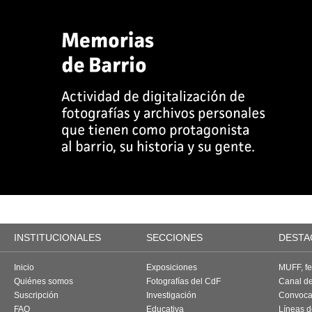
INSTITUCIONALES
SECCIONES
DESTA
Inicio
Exposiciones
MUFF, fes
Quiénes somos
Fotografías del CdF
Canal d
Suscripción
Investigación
Convoca
FAQ
Educativa
Líneas d