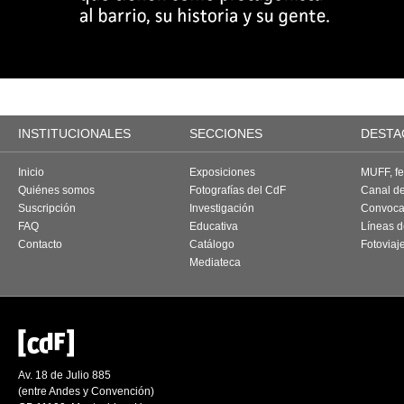
INSTITUCIONALES
SECCIONES
DESTA
Inicio
Exposiciones
MUFF, fes
Quiénes somos
Fotografías del CdF
Canal d
Suscripción
Investigación
Convoca
FAQ
Educativa
Líneas d
Contacto
Catálogo
Fotoviaj
Mediateca
Av. 18 de Julio 885
(entre Andes y Convención)