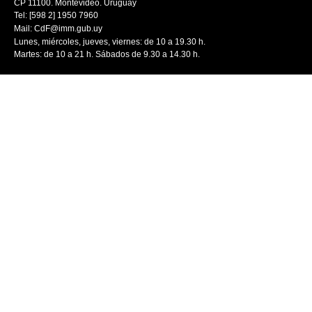
CP 11100. Montevideo. Uruguay
Tel: [598 2] 1950 7960
Mail:
CdF@imm.gub.uy
Lunes, miércoles, jueves, viernes: de 10 a 19.30 h.
Martes: de 10 a 21 h. Sábados de 9.30 a 14.30 h.