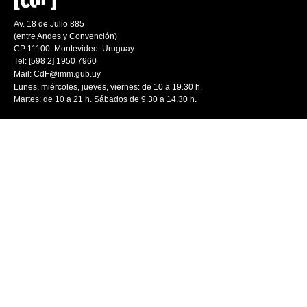
Av. 18 de Julio 885
(entre Andes y Convención)
CP 11100. Montevideo. Uruguay
Tel: [598 2] 1950 7960
Mail:
CdF@imm.gub.uy
Lunes, miércoles, jueves, viernes: de 10 a 19.30 h.
Martes: de 10 a 21 h. Sábados de 9.30 a 14.30 h.