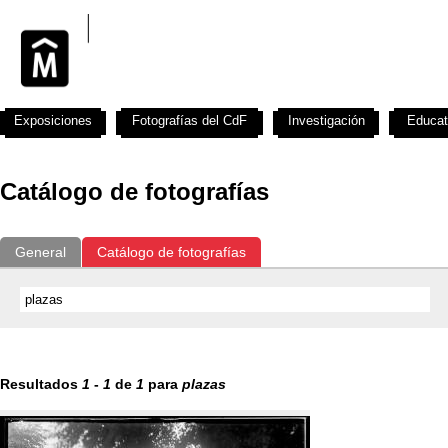
Exposiciones
Fotografías del CdF
Investigación
Educat
Catálogo de fotografías
General
Catálogo de fotografías
Resultados
1
-
1
de
1
para
plazas