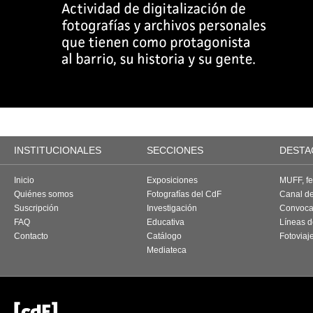
INSTITUCIONALES
SECCIONES
DESTA
Inicio
Exposiciones
MUFF, fes
Quiénes somos
Fotografías del CdF
Canal d
Suscripción
Investigación
Convoca
FAQ
Educativa
Líneas d
Contacto
Catálogo
Fotoviaj
Mediateca