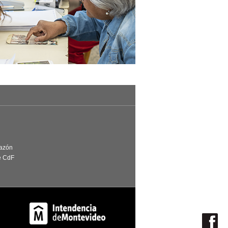
Razón
e CdF