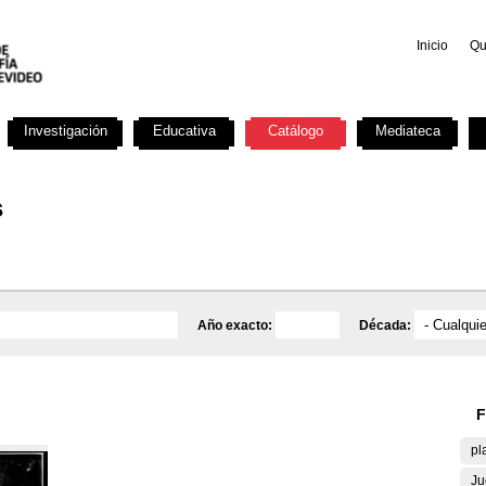
Inicio
Qu
Investigación
Educativa
Catálogo
Mediateca
s
Año exacto:
Década:
F
pl
Ju