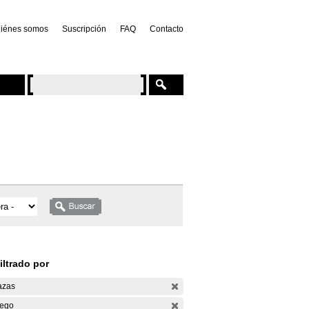
iénes somos
Suscripción
FAQ
Contacto
iltrado por
azas
ego