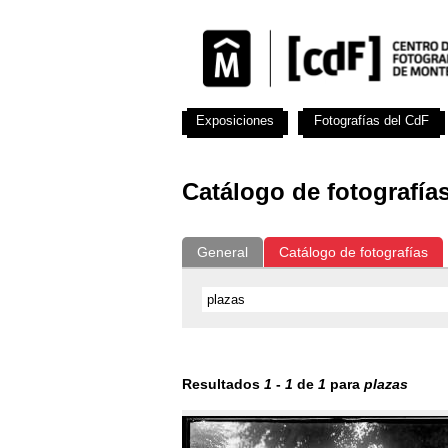
Exposiciones
Fotografías del CdF
Catálogo de fotografía
General
Catálogo de fotografías
Resultados
1
-
1
de
1
para
plazas