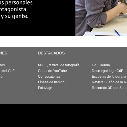
NES
DESTACADOS
nes
MUFF, festival de fotografía
CdF Tienda
as del CdF
Canal de YouTube
Descargar logo CdF
ión
Convocatorias
Escuelas de fotografía
Líneas de tiempo
Revista Sueño de la 
Fotoviaje
Recorrido 3D por Sed
a