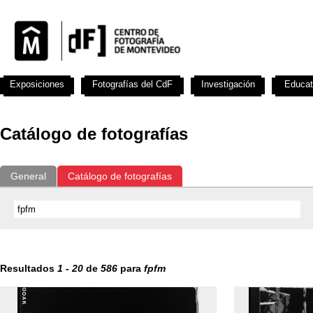
Exposiciones
Fotografías del CdF
Investigación
Educat
Catálogo de fotografías
General
Catálogo de fotografías
Resultados
1
-
20
de
586
para
fpfm