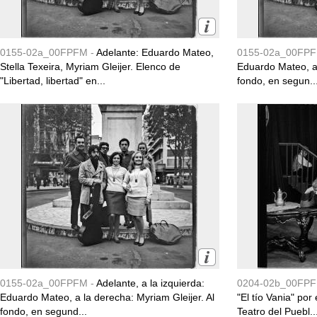
0155-02a_00FPFM -
Adelante: Eduardo Mateo,
0155-02a_00FPF
Stella Texeira, Myriam Gleijer. Elenco de
Eduardo Mateo, a 
"Libertad, libertad" en...
fondo, en segun..
0155-02a_00FPFM -
Adelante, a la izquierda:
0204-02b_00FPF
Eduardo Mateo, a la derecha: Myriam Gleijer. Al
"El tío Vania" por
fondo, en segund...
Teatro del Puebl..