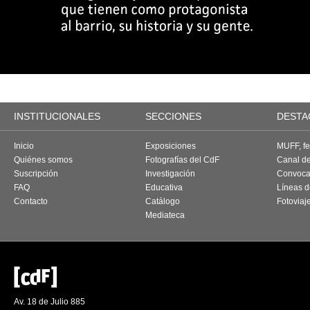
INSTITUCIONALES
SECCIONES
DESTA
Inicio
Exposiciones
MUFF, fes
Quiénes somos
Fotografías del CdF
Canal d
Suscripción
Investigación
Convoca
FAQ
Educativa
Líneas d
Contacto
Catálogo
Fotoviaj
Mediateca
Av. 18 de Julio 885