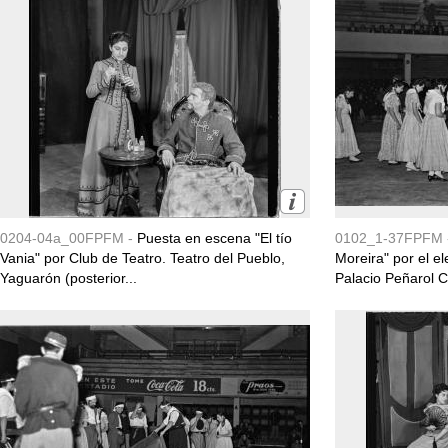
0204-04a_00FPFM -
Puesta en escena "El tío
0102_1-37FPFM 
Vania" por Club de Teatro. Teatro del Pueblo,
Moreira" por el e
Yaguarón (posterior...
Palacio Peñarol C