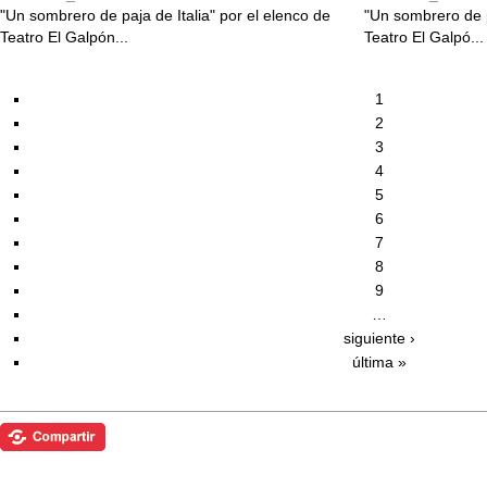
"Un sombrero de paja de Italia" por el elenco de
"Un sombrero de p
Teatro El Galpón...
Teatro El Galpó...
1
2
3
4
5
6
7
8
9
…
siguiente ›
última »