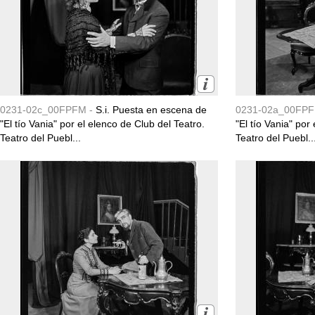
0231-02c_00FPFM -
S.i. Puesta en escena de
0231-02a_00FPF
"El tío Vania" por el elenco de Club del Teatro.
"El tío Vania" por
Teatro del Puebl...
Teatro del Puebl..