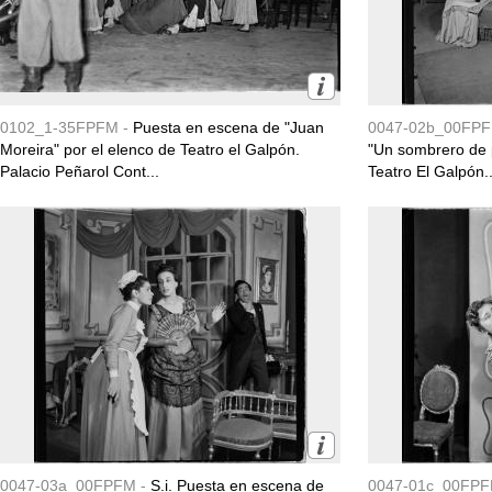
0102_1-35FPFM -
Puesta en escena de "Juan
0047-02b_00FPF
Moreira" por el elenco de Teatro el Galpón.
"Un sombrero de p
Palacio Peñarol Cont...
Teatro El Galpón..
0047-03a_00FPFM -
S.i. Puesta en escena de
0047-01c_00FPF