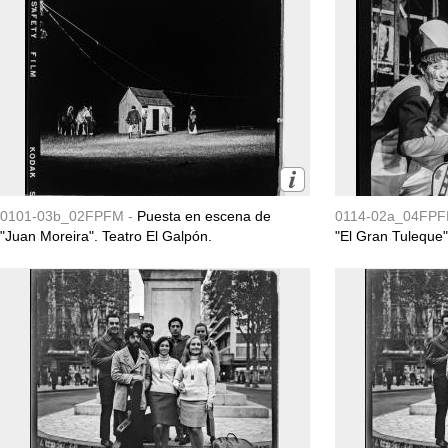
0101-03b_02FPFM -
Puesta en escena de
0114-02a_04FPF
"Juan Moreira". Teatro El Galpón.
"El Gran Tuleque"