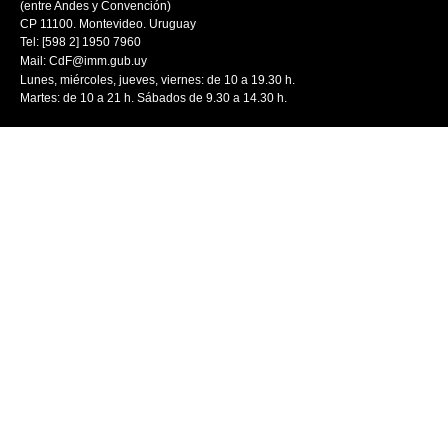
(entre Andes y Convención)
CP 11100. Montevideo. Uruguay
Tel: [598 2] 1950 7960
Mail:
CdF@imm.gub.uy
Lunes, miércoles, jueves, viernes: de 10 a 19.30 h.
Martes: de 10 a 21 h. Sábados de 9.30 a 14.30 h.