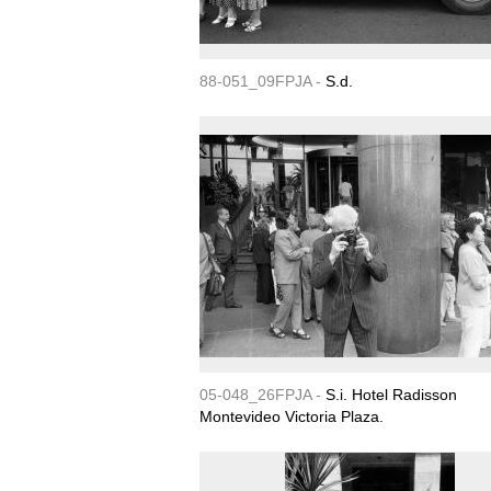
88-051_09FPJA -
S.d.
05-048_26FPJA -
S.i. Hotel Radisson
Montevideo Victoria Plaza.