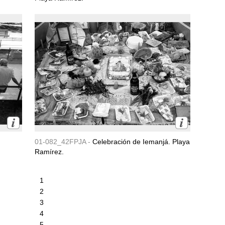
01-082_42FPJA -
Celebración de Iemanjá. Playa
Ramírez.
1
2
3
4
5