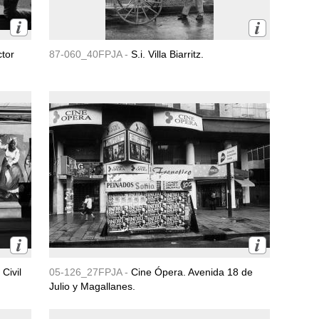
ctor
87-060_40FPJA -
S.i. Villa Biarritz.
 Civil
05-126_27FPJA -
Cine Ópera. Avenida 18 de
Julio y Magallanes.