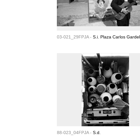
03-021_29FPJA -
S.i. Plaza Carlos Gardel
88-023_04FPJA -
S.d.