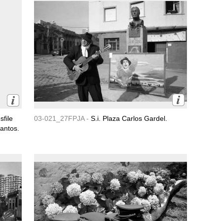
file
03-021_27FPJA -
S.i. Plaza Carlos Gardel.
Santos.