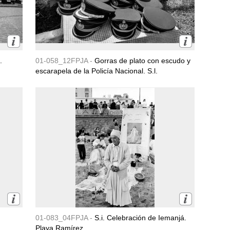
.
01-058_12FPJA -
Gorras de plato con escudo y
escarapela de la Policía Nacional. S.l.
01-083_04FPJA -
S.i. Celebración de Iemanjá.
Playa Ramírez.