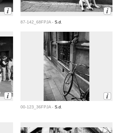
87-142_68FPJA -
S.d.
00-123_36FPJA -
S.d.