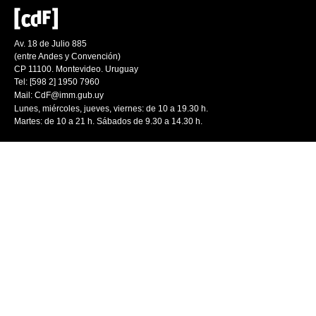
Av. 18 de Julio 885
(entre Andes y Convención)
CP 11100. Montevideo. Uruguay
Tel: [598 2] 1950 7960
Mail:
CdF@imm.gub.uy
Lunes, miércoles, jueves, viernes: de 10 a 19.30 h.
Martes: de 10 a 21 h. Sábados de 9.30 a 14.30 h.