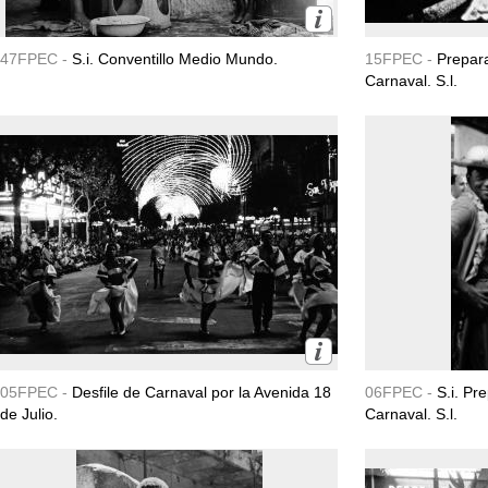
47FPEC -
S.i. Conventillo Medio Mundo.
15FPEC -
Prepara
Carnaval. S.l.
05FPEC -
Desfile de Carnaval por la Avenida 18
06FPEC -
S.i. Pr
de Julio.
Carnaval. S.l.