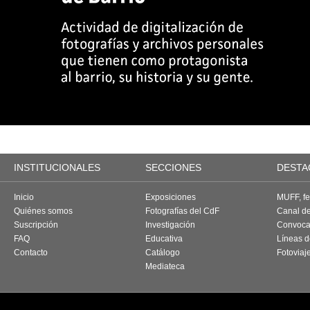
INSTITUCIONALES
SECCIONES
DESTA
Inicio
Exposiciones
MUFF, fes
Quiénes somos
Fotografías del CdF
Canal d
Suscripción
Investigación
Convoca
FAQ
Educativa
Líneas d
Contacto
Catálogo
Fotoviaj
Mediateca