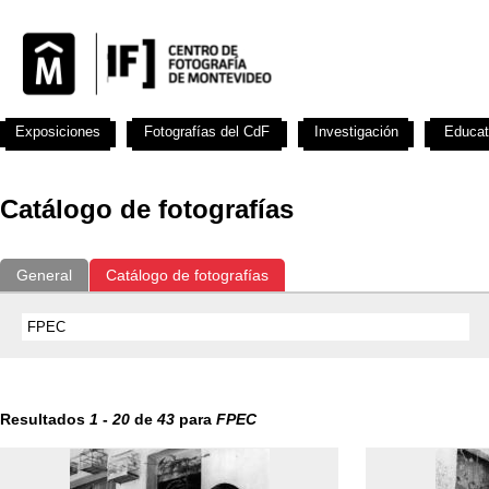
Exposiciones
Fotografías del CdF
Investigación
Educat
Catálogo de fotografías
General
Catálogo de fotografías
Resultados
1
-
20
de
43
para
FPEC