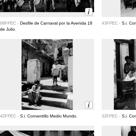
08FPEC -
Desfile de Carnaval por la Avenida 18
43FPEC -
S.i. Co
de Julio.
42FPEC -
S.i. Conventillo Medio Mundo.
32FPEC -
S.i. Co