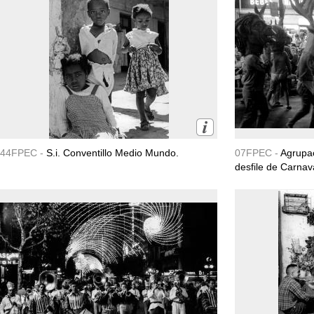
44FPEC -
S.i. Conventillo Medio Mundo.
07FPEC -
Agrupac
desfile de Carnava