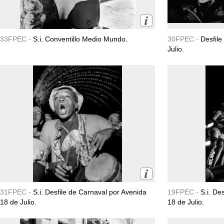
33FPEC -
S.i. Conventillo Medio Mundo.
30FPEC -
Desfile
Julio.
31FPEC -
S.i. Desfile de Carnaval por Avenida
19FPEC -
S.i. De
18 de Julio.
18 de Julio.