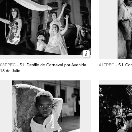
03FPEC -
S.i. Desfile de Carnaval por Avenida
41FPEC -
S.i. Co
18 de Julio.