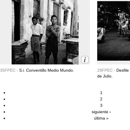
35FPEC -
S.i. Conventillo Medio Mundo.
29FPEC -
Desfile
de Julio.
1
2
3
siguiente ›
última »