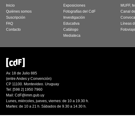
Inicio
Exposiciones
MUFF, fes
Quiénes somos
Fotografías del CdF
Canal d
Suscripción
Investigación
Convoca
FAQ
Educativa
Líneas d
Contacto
Catálogo
Fotoviaj
Mediateca
Av. 18 de Julio 885
(entre Andes y Convención)
CP 11100. Montevideo. Uruguay
Tel: [598 2] 1950 7960
Mail:
CdF@imm.gub.uy
Lunes, miércoles, jueves, viernes: de 10 a 19.30 h.
Martes: de 10 a 21 h. Sábados de 9.30 a 14.30 h.