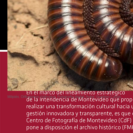
Milpiés. Orthoporus clathratus. Fotografía digital. Autor: Gustavo Casás.