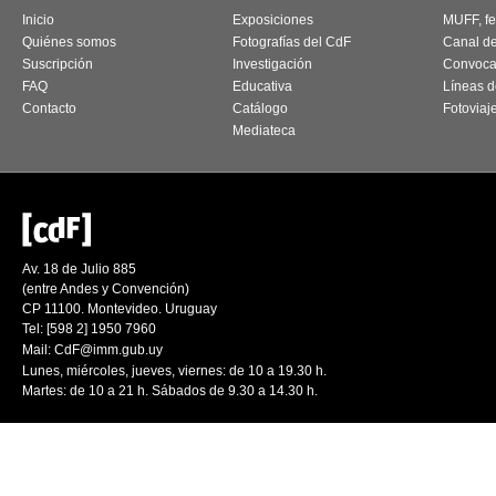
Inicio
Exposiciones
MUFF, fes
Quiénes somos
Fotografías del CdF
Canal d
Suscripción
Investigación
Convoca
FAQ
Educativa
Líneas d
Contacto
Catálogo
Fotoviaj
Mediateca
Av. 18 de Julio 885
(entre Andes y Convención)
CP 11100. Montevideo. Uruguay
Tel: [598 2] 1950 7960
Mail:
CdF@imm.gub.uy
Lunes, miércoles, jueves, viernes: de 10 a 19.30 h.
Martes: de 10 a 21 h. Sábados de 9.30 a 14.30 h.