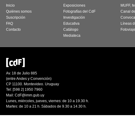
Inicio
Exposiciones
MUFF, fes
Quiénes somos
Fotografías del CdF
Canal d
Suscripción
Investigación
Convoca
FAQ
Educativa
Líneas d
Contacto
Catálogo
Fotoviaj
Mediateca
Av. 18 de Julio 885
(entre Andes y Convención)
CP 11100. Montevideo. Uruguay
Tel: [598 2] 1950 7960
Mail:
CdF@imm.gub.uy
Lunes, miércoles, jueves, viernes: de 10 a 19.30 h.
Martes: de 10 a 21 h. Sábados de 9.30 a 14.30 h.