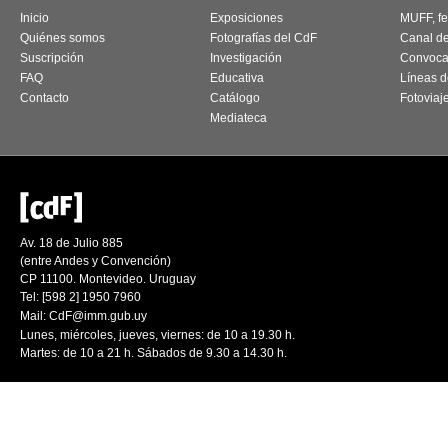
Inicio
Exposiciones
MUFF, fes
Quiénes somos
Fotografías del CdF
Canal d
Suscripción
Investigación
Convoca
FAQ
Educativa
Líneas d
Contacto
Catálogo
Fotoviaj
Mediateca
Av. 18 de Julio 885
(entre Andes y Convención)
CP 11100. Montevideo. Uruguay
Tel: [598 2] 1950 7960
Mail:
CdF@imm.gub.uy
Lunes, miércoles, jueves, viernes: de 10 a 19.30 h.
Martes: de 10 a 21 h. Sábados de 9.30 a 14.30 h.