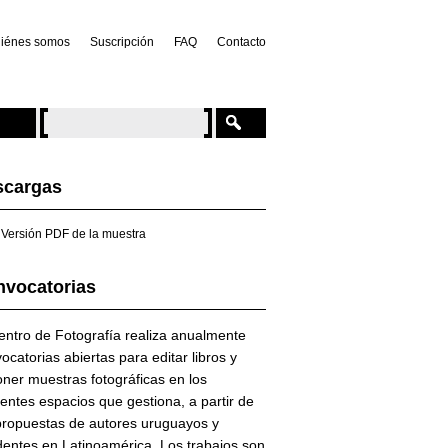
iénes somos
Suscripción
FAQ
Contacto
scargas
Versión PDF de la muestra
vocatorias
entro de Fotografía realiza anualmente
ocatorias abiertas para editar libros y
ner muestras fotográficas en los
rentes espacios que gestiona, a partir de
propuestas de autores uruguayos y
dentes en Latinoamérica. Los trabajos son