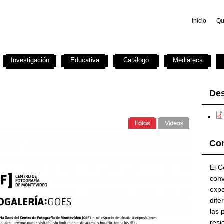
Inicio
Qu
Investigación
Educativa
Catálogo
Mediateca
De
Con
El C
conv
expo
dife
las 
resi