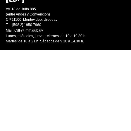
Av. 18 de Julio 885
(entre Andes y Convención)
CP 11100. Montevideo. Uruguay
Tel: [598 2] 1950 7960
Mail:
CdF@imm.gub.uy
Lunes, miércoles, jueves, viernes: de 10 a 19.30 h.
Martes: de 10 a 21 h. Sábados de 9.30 a 14.30 h.