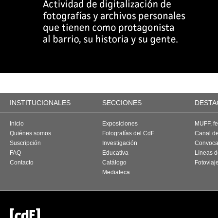
INSTITUCIONALES
SECCIONES
DESTA
Inicio
Exposiciones
MUFF, fes
Quiénes somos
Fotografías del CdF
Canal d
Suscripción
Investigación
Convoca
FAQ
Educativa
Líneas d
Contacto
Catálogo
Fotoviaj
Mediateca