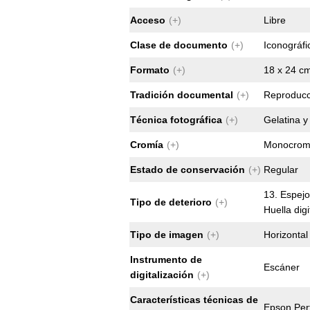
Acceso
(+)
Libre
Clase de documento
(+)
Iconográfi
Formato
(+)
18 x 24 c
Tradición documental
(+)
Reproducc
Técnica fotográfica
(+)
Gelatina y
Cromía
(+)
Monocro
Estado de conservación
(+)
Regular
13. Espejo
Tipo de deterioro
(+)
Huella digi
Tipo de imagen
(+)
Horizontal
Instrumento de
Escáner
digitalización
(+)
Características técnicas de
Epson Per