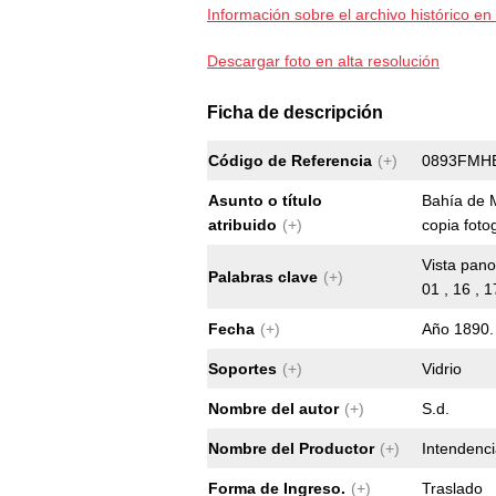
Información sobre el archivo histórico en 
Descargar foto en alta resolución
Ficha de descripción
Código de Referencia
(+)
0893FMH
Asunto o título
Bahía de M
atribuido
(+)
copia fotog
Vista pano
Palabras clave
(+)
01 , 16 , 1
Fecha
(+)
Año 1890.
Soportes
(+)
Vidrio
Nombre del autor
(+)
S.d.
Nombre del Productor
(+)
Intendenc
Forma de Ingreso.
(+)
Traslado