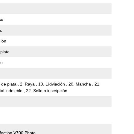
co
m.
ión
 plata
mo
 de plata , 2. Raya , 19. Lixiviación , 20. Mancha , 21.
tal indeleble , 22. Sello o inscripción
fection V700 Photo