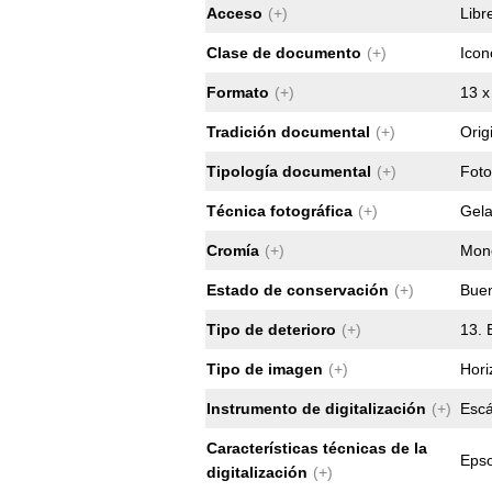
Acceso
(+)
Libr
Clase de documento
(+)
Icon
Formato
(+)
13 x
Tradición documental
(+)
Orig
Tipología documental
(+)
Foto
Técnica fotográfica
(+)
Gela
Cromía
(+)
Mon
Estado de conservación
(+)
Bue
Tipo de deterioro
(+)
13. 
Tipo de imagen
(+)
Hori
Instrumento de digitalización
(+)
Esc
Características técnicas de la
Epso
digitalización
(+)