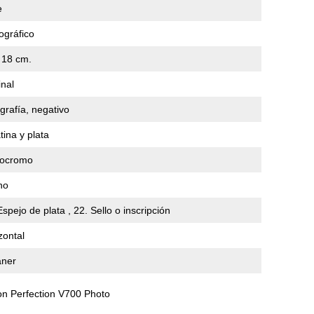
e
ográfico
 18 cm.
inal
grafía, negativo
tina y plata
ocromo
no
Espejo de plata , 22. Sello o inscripción
zontal
áner
n Perfection V700 Photo