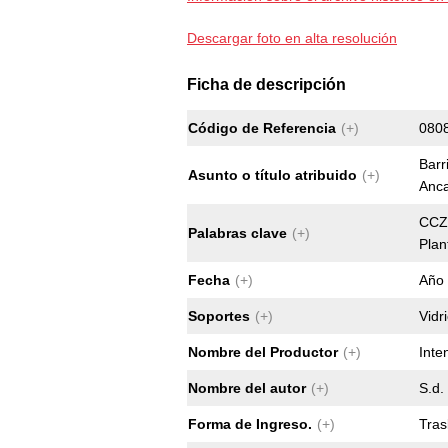
Descargar foto en alta resolución
Ficha de descripción
Código de Referencia
(+)
080
Barr
Asunto o título atribuido
(+)
Anca
CCZ 
Palabras clave
(+)
Plan
Fecha
(+)
Año 
Soportes
(+)
Vidr
Nombre del Productor
(+)
Inte
Nombre del autor
(+)
S.d.
Forma de Ingreso.
(+)
Tras