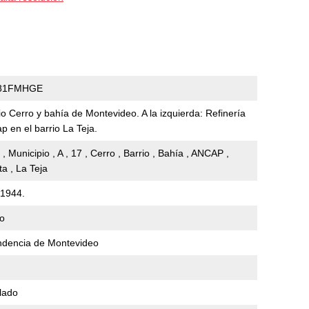
81FMHGE
io Cerro y bahía de Montevideo. A la izquierda: Refinería
p en el barrio La Teja.
, Municipio , A , 17 , Cerro , Barrio , Bahía , ANCAP ,
ta , La Teja
1944.
io
ndencia de Montevideo
lado