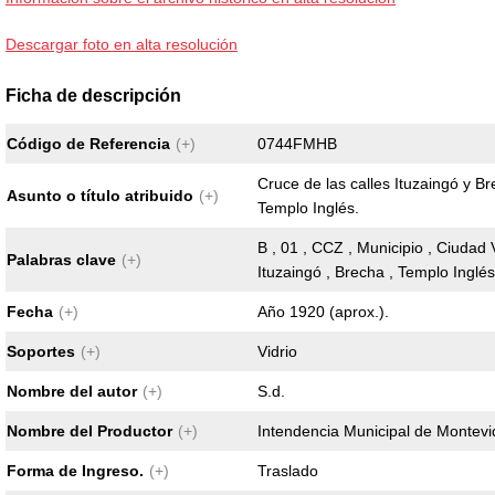
Descargar foto en alta resolución
Ficha de descripción
Código de Referencia
(+)
0744FMHB
Cruce de las calles Ituzaingó y Br
Asunto o título atribuido
(+)
Templo Inglés.
B , 01 , CCZ , Municipio , Ciudad V
Palabras clave
(+)
Ituzaingó , Brecha , Templo Inglés
Fecha
(+)
Año 1920 (aprox.).
Soportes
(+)
Vidrio
Nombre del autor
(+)
S.d.
Nombre del Productor
(+)
Intendencia Municipal de Montev
Forma de Ingreso.
(+)
Traslado