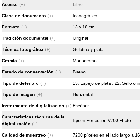
Acceso
(+)
Libre
Clase de documento
(+)
Iconográfico
Formato
(+)
13 x 18 cm.
Tradición documental
(+)
Original
Técnica fotográfica
(+)
Gelatina y plata
Cromía
(+)
Monocromo
Estado de conservación
(+)
Bueno
Tipo de deterioro
(+)
13. Espejo de plata , 22. Sello o i
Tipo de imagen
(+)
Horizontal
Instrumento de digitalización
(+)
Escáner
Características técnicas de la
Epson Perfection V700 Photo
digitalización
(+)
Calidad de muestreo
(+)
7200 píxeles en el lado largo a 16