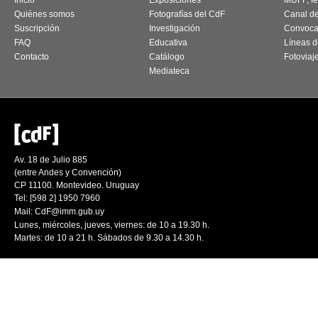
Inicio
Exposiciones
MUFF, fes
Quiénes somos
Fotografías del CdF
Canal d
Suscripción
Investigación
Convoca
FAQ
Educativa
Líneas d
Contacto
Catálogo
Fotoviaj
Mediateca
Av. 18 de Julio 885
(entre Andes y Convención)
CP 11100. Montevideo. Uruguay
Tel: [598 2] 1950 7960
Mail:
CdF@imm.gub.uy
Lunes, miércoles, jueves, viernes: de 10 a 19.30 h.
Martes: de 10 a 21 h. Sábados de 9.30 a 14.30 h.