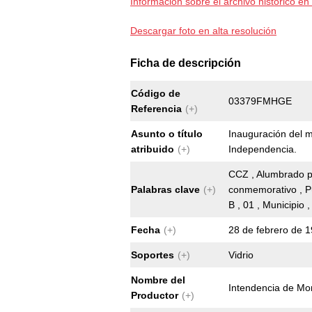
Información sobre el archivo histórico en 
Descargar foto en alta resolución
Ficha de descripción
Código de
03379FMHGE
Referencia
(+)
Asunto o título
Inauguración del 
atribuido
(+)
Independencia.
CCZ , Alumbrado p
Palabras clave
(+)
conmemorativo , Pú
B , 01 , Municipio 
Fecha
(+)
28 de febrero de 1
Soportes
(+)
Vidrio
Nombre del
Intendencia de Mo
Productor
(+)