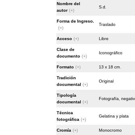
Nombre del
S.d.
autor
(+)
Forma de Ingreso.
Traslado
(+)
Acceso
(+)
Libre
Clase de
Iconográfico
documento
(+)
Formato
(+)
13 x 18 cm.
Tradición
Original
documental
(+)
Tipología
Fotografía, negati
documental
(+)
Técnica
Gelatina y plata
fotográfica
(+)
Cromía
(+)
Monocromo