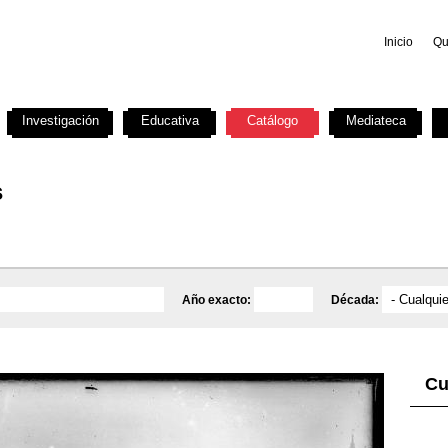
Inicio
Qu
Investigación
Educativa
Catálogo
Mediateca
s
Año exacto:
Década:
Cu