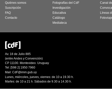
Quiénes somos
Fotografías del CdF
Canal d
Suscripción
Investigación
Convoca
FAQ
Educativa
Líneas d
Contacto
Catálogo
Fotoviaj
Mediateca
Av. 18 de Julio 885
(entre Andes y Convención)
CP 11100. Montevideo. Uruguay
Tel: [598 2] 1950 7960
Mail:
CdF@imm.gub.uy
Lunes, miércoles, jueves, viernes: de 10 a 19.30 h.
Martes: de 10 a 21 h. Sábados de 9.30 a 14.30 h.