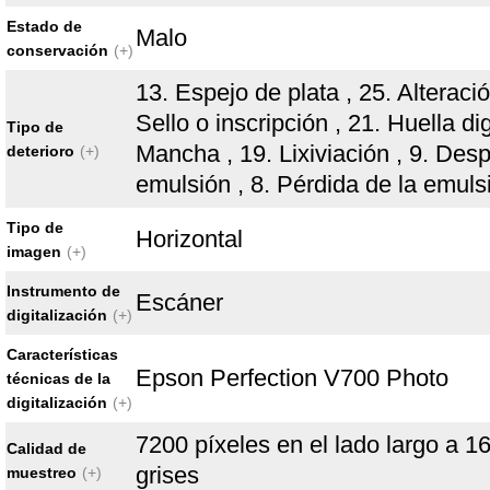
Estado de
Malo
conservación
(+)
13. Espejo de plata , 25. Alteració
Sello o inscripción , 21. Huella dig
Tipo de
Mancha , 19. Lixiviación , 9. Des
deterioro
(+)
emulsión , 8. Pérdida de la emuls
Tipo de
Horizontal
imagen
(+)
Instrumento de
Escáner
digitalización
(+)
Características
Epson Perfection V700 Photo
técnicas de la
digitalización
(+)
7200 píxeles en el lado largo a 16
Calidad de
grises
muestreo
(+)