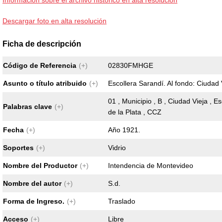
Información sobre el archivo histórico en alta resolución
Descargar foto en alta resolución
Ficha de descripción
Código de Referencia
(+)
02830FMHGE
Asunto o título atribuido
(+)
Escollera Sarandí. Al fondo: Ciudad 
01 , Municipio , B , Ciudad Vieja , Es
Palabras clave
(+)
de la Plata , CCZ
Fecha
(+)
Año 1921.
Soportes
(+)
Vidrio
Nombre del Productor
(+)
Intendencia de Montevideo
Nombre del autor
(+)
S.d.
Forma de Ingreso.
(+)
Traslado
Acceso
(+)
Libre