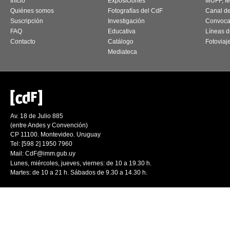
Inicio
Exposiciones
MUFF, fes
Quiénes somos
Fotografías del CdF
Canal d
Suscripción
Investigación
Convoca
FAQ
Educativa
Líneas d
Contacto
Catálogo
Fotoviaj
Mediateca
Av. 18 de Julio 885
(entre Andes y Convención)
CP 11100. Montevideo. Uruguay
Tel: [598 2] 1950 7960
Mail:
CdF@imm.gub.uy
Lunes, miércoles, jueves, viernes: de 10 a 19.30 h.
Martes: de 10 a 21 h. Sábados de 9.30 a 14.30 h.