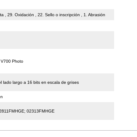
a , 29. Oxidación , 22. Sello o inscripción , 1. Abrasión
n V700 Photo
l lado largo a 16 bits en escala de grises
ón
02811FMHGE; 02313FMHGE