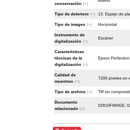
Bueno
conservación
(+)
Tipo de deterioro
(+)
13. Espejo de plat
Tipo de imagen
(+)
Horizontal
Instrumento de
Escáner
digitalización
(+)
Características
técnicas de la
Epson Perfectio
digitalización
(+)
Calidad de
7200 píxeles en e
muestreo
(+)
Tipo de archivo
(+)
Tiff sin compresi
Documento
02810FMHGE; 
relacionado
(+)