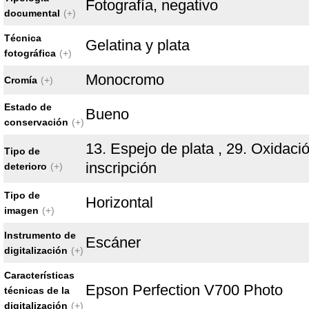
Fotografía, negativo
documental
(+)
Técnica
Gelatina y plata
fotográfica
(+)
Monocromo
Cromía
(+)
Estado de
Bueno
conservación
(+)
13. Espejo de plata , 29. Oxidació
Tipo de
inscripción
deterioro
(+)
Tipo de
Horizontal
imagen
(+)
Instrumento de
Escáner
digitalización
(+)
Características
Epson Perfection V700 Photo
técnicas de la
digitalización
(+)