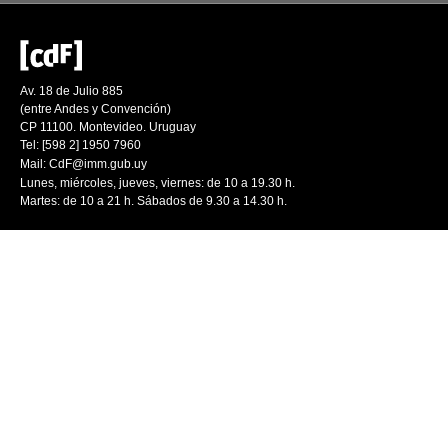
Av. 18 de Julio 885
(entre Andes y Convención)
CP 11100. Montevideo. Uruguay
Tel: [598 2] 1950 7960
Mail:
CdF@imm.gub.uy
Lunes, miércoles, jueves, viernes: de 10 a 19.30 h.
Martes: de 10 a 21 h. Sábados de 9.30 a 14.30 h.