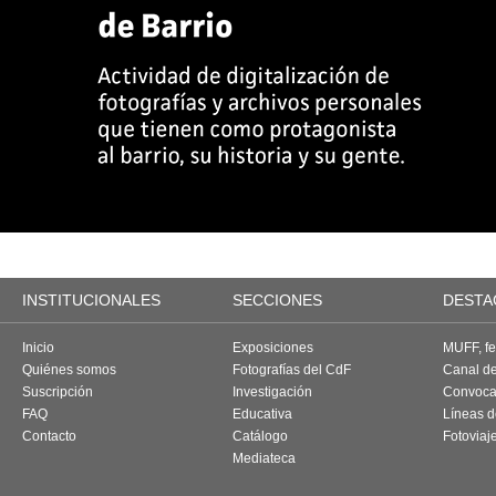
INSTITUCIONALES
SECCIONES
DESTA
Inicio
Exposiciones
MUFF, fes
Quiénes somos
Fotografías del CdF
Canal d
Suscripción
Investigación
Convoca
FAQ
Educativa
Líneas d
Contacto
Catálogo
Fotoviaj
Mediateca