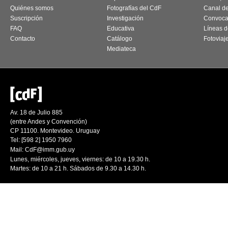
Quiénes somos
Fotografías del CdF
Canal d
Suscripción
Investigación
Convoca
FAQ
Educativa
Líneas d
Contacto
Catálogo
Fotoviaj
Mediateca
Av. 18 de Julio 885
(entre Andes y Convención)
CP 11100. Montevideo. Uruguay
Tel: [598 2] 1950 7960
Mail:
CdF@imm.gub.uy
Lunes, miércoles, jueves, viernes: de 10 a 19.30 h.
Martes: de 10 a 21 h. Sábados de 9.30 a 14.30 h.