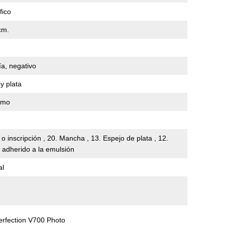
fico
cm.
ía, negativo
y plata
omo
 o inscripción , 20. Mancha , 13. Espejo de plata , 12.
 adherido a la emulsión
al
rfection V700 Photo