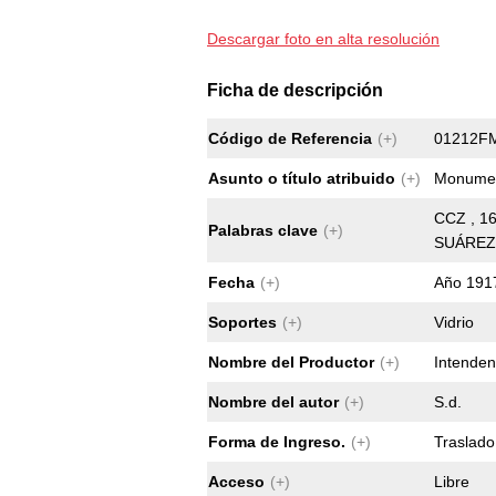
Descargar foto en alta resolución
Ficha de descripción
Código de Referencia
(+)
01212F
Asunto o título atribuido
(+)
Monumen
CCZ , 16
Palabras clave
(+)
SUÁREZ 
Fecha
(+)
Año 1917
Soportes
(+)
Vidrio
Nombre del Productor
(+)
Intenden
Nombre del autor
(+)
S.d.
Forma de Ingreso.
(+)
Traslado
Acceso
(+)
Libre