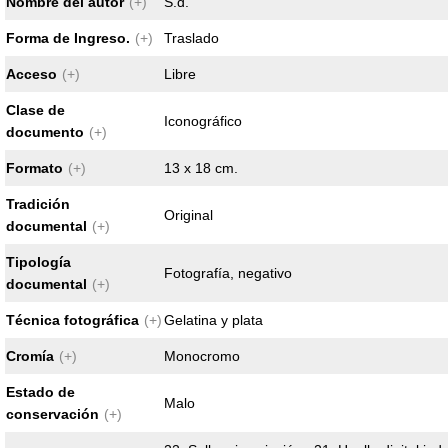
Nombre del autor
(+)
S.d.
Forma de Ingreso.
(+)
Traslado
Acceso
(+)
Libre
Clase de
Iconográfico
documento
(+)
Formato
(+)
13 x 18 cm.
Tradición
Original
documental
(+)
Tipología
Fotografía, negativo
documental
(+)
Técnica fotográfica
(+)
Gelatina y plata
Cromía
(+)
Monocromo
Estado de
Malo
conservación
(+)