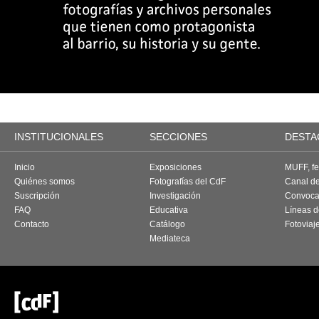
INSTITUCIONALES
SECCIONES
DESTA
Inicio
Exposiciones
MUFF, fes
Quiénes somos
Fotografías del CdF
Canal d
Suscripción
Investigación
Convoca
FAQ
Educativa
Líneas d
Contacto
Catálogo
Fotoviaj
Mediateca