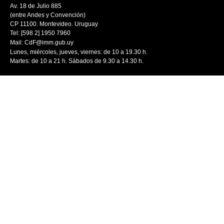
Av. 18 de Julio 885
(entre Andes y Convención)
CP 11100. Montevideo. Uruguay
Tel: [598 2] 1950 7960
Mail:
CdF@imm.gub.uy
Lunes, miércoles, jueves, viernes: de 10 a 19.30 h.
Martes: de 10 a 21 h. Sábados de 9.30 a 14.30 h.