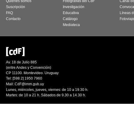
Quiénes somos
Fotografías del CdF
Canal d
Suscripción
Investigación
Convoca
FAQ
Educativa
Líneas d
Contacto
Catálogo
Fotoviaj
Mediateca
Av. 18 de Julio 885
(entre Andes y Convención)
CP 11100. Montevideo. Uruguay
Tel: [598 2] 1950 7960
Mail:
CdF@imm.gub.uy
Lunes, miércoles, jueves, viernes: de 10 a 19.30 h.
Martes: de 10 a 21 h. Sábados de 9.30 a 14.30 h.