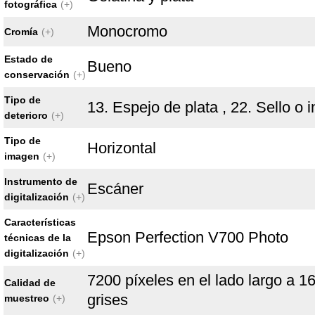
fotográfica
(+)
Monocromo
Cromía
(+)
Estado de
Bueno
conservación
(+)
Tipo de
13. Espejo de plata , 22. Sello o i
deterioro
(+)
Tipo de
Horizontal
imagen
(+)
Instrumento de
Escáner
digitalización
(+)
Características
Epson Perfection V700 Photo
técnicas de la
digitalización
(+)
7200 píxeles en el lado largo a 16
Calidad de
grises
muestreo
(+)