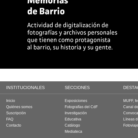
INSTITUCIONALES
SECCIONES
DESTA
Inicio
Exposiciones
MUFF, fes
Quiénes somos
Fotografías del CdF
Canal d
Suscripción
Investigación
Convoca
FAQ
Educativa
Líneas d
Contacto
Catálogo
Fotoviaj
Mediateca