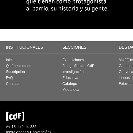
INSTITUCIONALES
SECCIONES
DESTA
Inicio
Exposiciones
MUFF, fes
Quiénes somos
Fotografías del CdF
Canal d
Suscripción
Investigación
Convoca
FAQ
Educativa
Líneas d
Contacto
Catálogo
Fotoviaj
Mediateca
Av. 18 de Julio 885
(entre Andes y Convención)