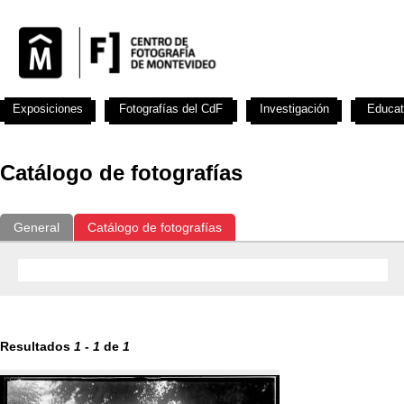
Exposiciones
Fotografías del CdF
Investigación
Educat
Catálogo de fotografías
General
Catálogo de fotografías
Resultados
1
-
1
de
1