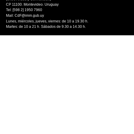
CP 11100. Montevideo. Uruguay
Tel: [598 2] 1950 7960
Mail:
CdF@imm.gub.uy
Lunes, miércoles, jueves, viernes: de 10 a 19.30 h.
Martes: de 10 a 21 h. Sábados de 9.30 a 14.30 h.