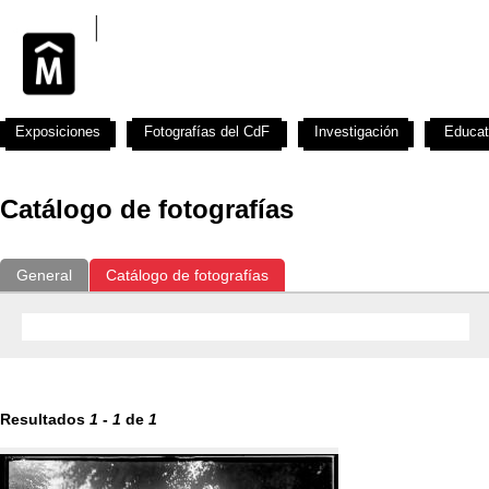
Exposiciones
Fotografías del CdF
Investigación
Educat
Catálogo de fotografías
General
Catálogo de fotografías
Resultados
1
-
1
de
1