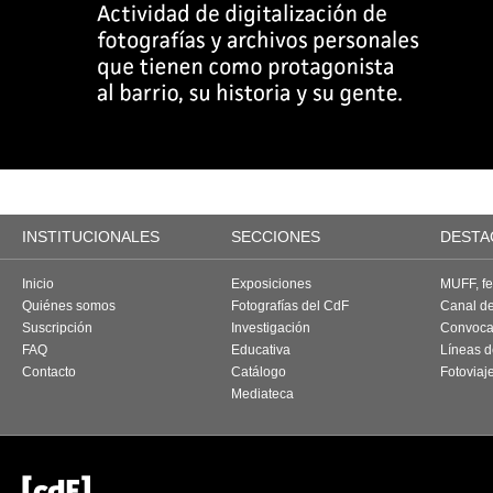
INSTITUCIONALES
SECCIONES
DESTA
Inicio
Exposiciones
MUFF, fes
Quiénes somos
Fotografías del CdF
Canal d
Suscripción
Investigación
Convoca
FAQ
Educativa
Líneas d
Contacto
Catálogo
Fotoviaj
Mediateca