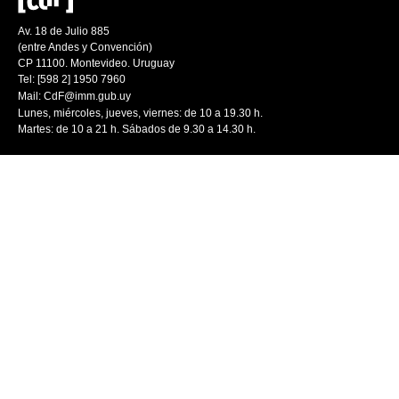
Av. 18 de Julio 885
(entre Andes y Convención)
CP 11100. Montevideo. Uruguay
Tel: [598 2] 1950 7960
Mail:
CdF@imm.gub.uy
Lunes, miércoles, jueves, viernes: de 10 a 19.30 h.
Martes: de 10 a 21 h. Sábados de 9.30 a 14.30 h.