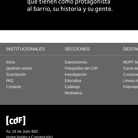
INSTITUCIONALES
SECCIONES
DESTA
Inicio
Exposiciones
MUFF, fes
Quiénes somos
Fotografías del CdF
Canal d
Suscripción
Investigación
Convoca
FAQ
Educativa
Líneas d
Contacto
Catálogo
Fotoviaj
Mediateca
Av. 18 de Julio 885
(entre Andes y Convención)