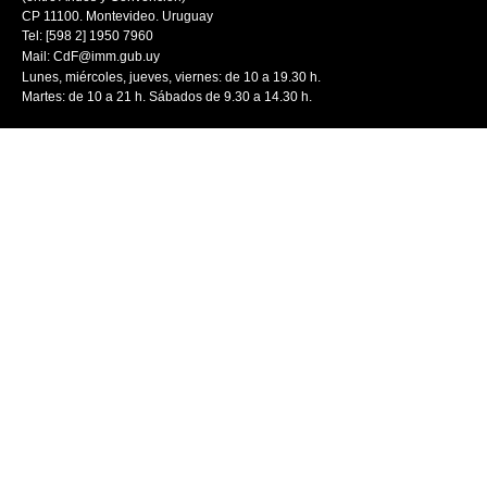
CP 11100. Montevideo. Uruguay
Tel: [598 2] 1950 7960
Mail:
CdF@imm.gub.uy
Lunes, miércoles, jueves, viernes: de 10 a 19.30 h.
Martes: de 10 a 21 h. Sábados de 9.30 a 14.30 h.