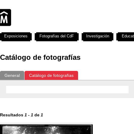
Exposiciones
Fotografías del CdF
Investigación
Educat
Catálogo de fotografías
General
Catálogo de fotografías
Resultados
1
-
1
de
1