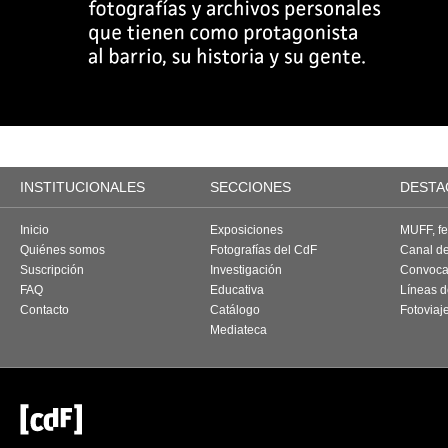
INSTITUCIONALES
SECCIONES
DESTA
Inicio
Exposiciones
MUFF, fes
Quiénes somos
Fotografías del CdF
Canal d
Suscripción
Investigación
Convoca
FAQ
Educativa
Líneas d
Contacto
Catálogo
Fotoviaj
Mediateca