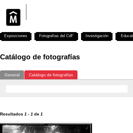
Exposiciones
Fotografías del CdF
Investigación
Educat
Catálogo de fotografías
General
Catálogo de fotografías
Resultados
1
-
1
de
1