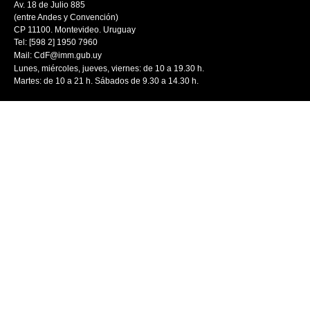
Av. 18 de Julio 885
(entre Andes y Convención)
CP 11100. Montevideo. Uruguay
Tel: [598 2] 1950 7960
Mail:
CdF@imm.gub.uy
Lunes, miércoles, jueves, viernes: de 10 a 19.30 h.
Martes: de 10 a 21 h. Sábados de 9.30 a 14.30 h.