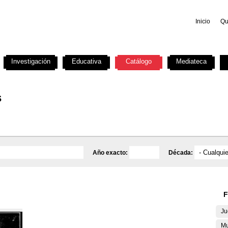
Inicio
Qu
Investigación
Educativa
Catálogo
Mediateca
s
Año exacto:
Década:
F
Ju
Mu