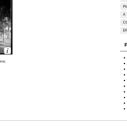
Pl
A
C
E
P
rro.