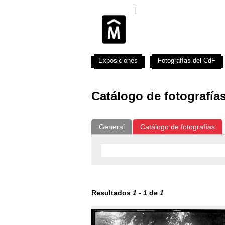
Exposiciones
Fotografías del CdF
Catálogo de fotografía
General
Catálogo de fotografías
Resultados
1
-
1
de
1