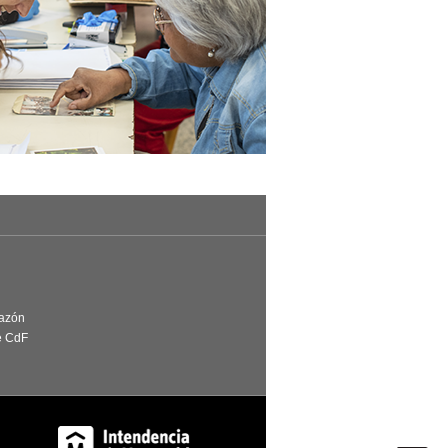
Razón
e CdF