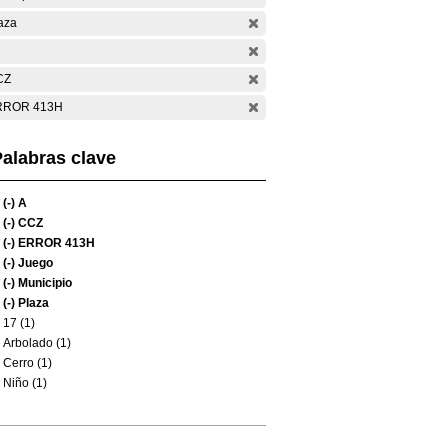
aza
CZ
RROR 413H
alabras clave
(-)
A
(-)
CCZ
(-)
ERROR 413H
(-)
Juego
(-)
Municipio
(-)
Plaza
17 (1)
Arbolado (1)
Cerro (1)
Niño (1)