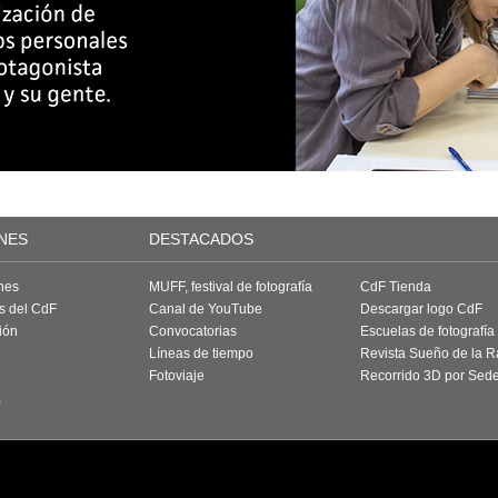
NES
DESTACADOS
nes
MUFF, festival de fotografía
CdF Tienda
as del CdF
Canal de YouTube
Descargar logo CdF
ión
Convocatorias
Escuelas de fotografía
Líneas de tiempo
Revista Sueño de la 
Fotoviaje
Recorrido 3D por Sed
a