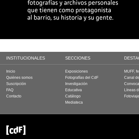
INSTITUCIONALES
SECCIONES
DESTA
Inicio
Exposiciones
MUFF, fes
Quiénes somos
Fotografías del CdF
Canal d
Suscripción
Investigación
Convoca
FAQ
Educativa
Líneas d
Contacto
Catálogo
Fotoviaj
Mediateca