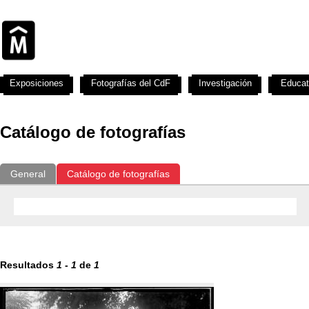
Exposiciones
Fotografías del CdF
Investigación
Educat
Catálogo de fotografías
General
Catálogo de fotografías
Resultados
1
-
1
de
1