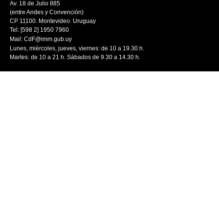
Av. 18 de Julio 885
(entre Andes y Convención)
CP 11100. Montevideo. Uruguay
Tel: [598 2] 1950 7960
Mail:
CdF@imm.gub.uy
Lunes, miércoles, jueves, viernes: de 10 a 19.30 h.
Martes: de 10 a 21 h. Sábados de 9.30 a 14.30 h.