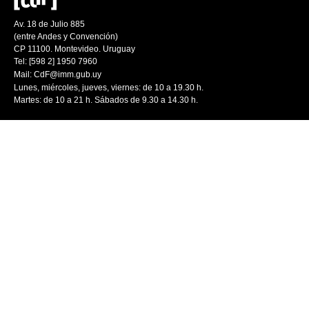
Av. 18 de Julio 885
(entre Andes y Convención)
CP 11100. Montevideo. Uruguay
Tel: [598 2] 1950 7960
Mail:
CdF@imm.gub.uy
Lunes, miércoles, jueves, viernes: de 10 a 19.30 h.
Martes: de 10 a 21 h. Sábados de 9.30 a 14.30 h.