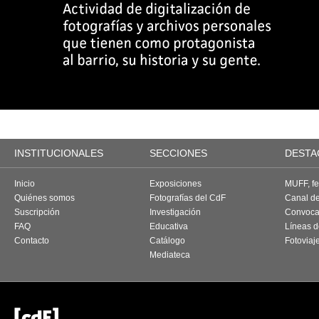
INSTITUCIONALES
SECCIONES
DESTA
Inicio
Exposiciones
MUFF, fes
Quiénes somos
Fotografías del CdF
Canal d
Suscripción
Investigación
Convoca
FAQ
Educativa
Líneas d
Contacto
Catálogo
Fotoviaj
Mediateca