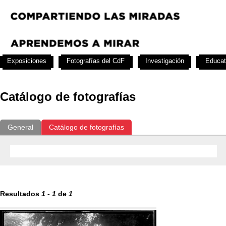
Exposiciones
Fotografías del CdF
Investigación
Educat
Catálogo de fotografías
General
Catálogo de fotografías
Resultados
1
-
1
de
1