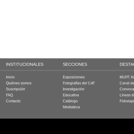
INSTITUCIONALES
SECCIONES
DESTA
Inicio
Exposiciones
MUFF, fes
Quiénes somos
Fotografías del CdF
Canal d
Suscripción
Investigación
Convoca
FAQ
Educativa
Líneas d
Contacto
Catálogo
Fotoviaj
Mediateca