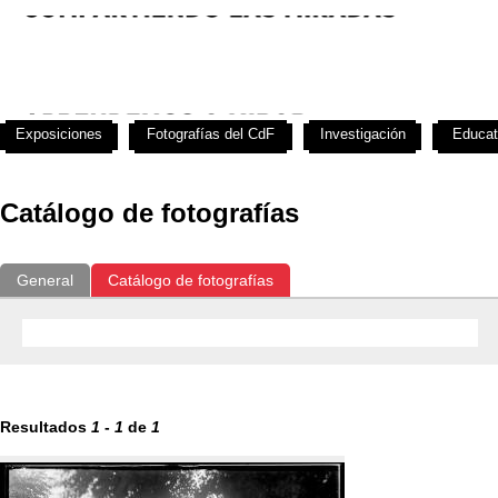
Exposiciones
Fotografías del CdF
Investigación
Educat
Catálogo de fotografías
General
Catálogo de fotografías
Resultados
1
-
1
de
1