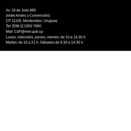
Av. 18 de Julio 885
(entre Andes y Convención)
CP 11100. Montevideo. Uruguay
Tel: [598 2] 1950 7960
Mail:
CdF@imm.gub.uy
Lunes, miércoles, jueves, viernes: de 10 a 19.30 h.
Martes: de 10 a 21 h. Sábados de 9.30 a 14.30 h.