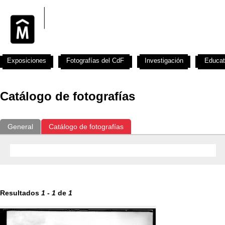
Exposiciones
Fotografías del CdF
Investigación
Educat
Catálogo de fotografías
General
Catálogo de fotografías
Resultados
1
-
1
de
1