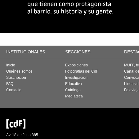
INSTITUCIONALES
SECCIONES
DESTA
Inicio
Exposiciones
MUFF, fes
Quiénes somos
Fotografías del CdF
Canal d
Suscripción
Investigación
Convoca
FAQ
Educativa
Líneas d
Contacto
Catálogo
Fotoviaj
Mediateca
Av. 18 de Julio 885