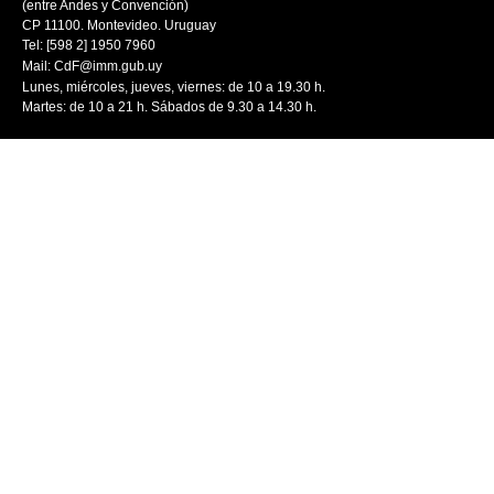
(entre Andes y Convención)
CP 11100. Montevideo. Uruguay
Tel: [598 2] 1950 7960
Mail:
CdF@imm.gub.uy
Lunes, miércoles, jueves, viernes: de 10 a 19.30 h.
Martes: de 10 a 21 h. Sábados de 9.30 a 14.30 h.