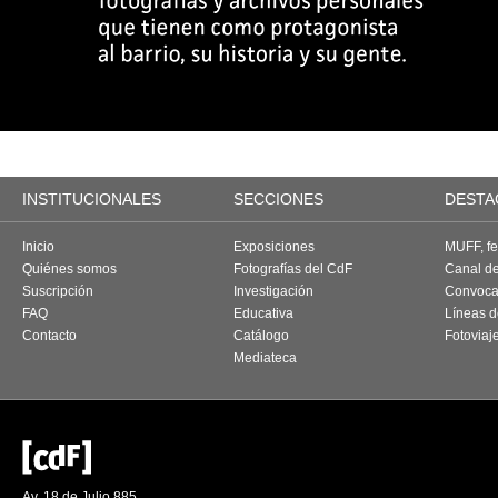
INSTITUCIONALES
SECCIONES
DESTA
Inicio
Exposiciones
MUFF, fes
Quiénes somos
Fotografías del CdF
Canal d
Suscripción
Investigación
Convoca
FAQ
Educativa
Líneas d
Contacto
Catálogo
Fotoviaj
Mediateca
Av. 18 de Julio 885