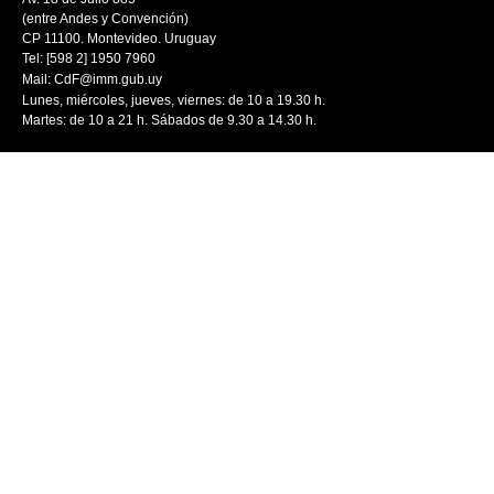
(entre Andes y Convención)
CP 11100. Montevideo. Uruguay
Tel: [598 2] 1950 7960
Mail:
CdF@imm.gub.uy
Lunes, miércoles, jueves, viernes: de 10 a 19.30 h.
Martes: de 10 a 21 h. Sábados de 9.30 a 14.30 h.