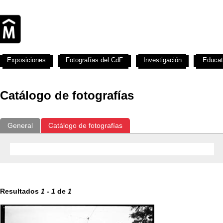
Exposiciones
Fotografías del CdF
Investigación
Educat
Catálogo de fotografías
General
Catálogo de fotografías
Resultados
1
-
1
de
1