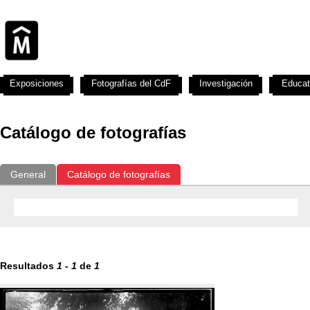
Exposiciones
Fotografías del CdF
Investigación
Educat
Catálogo de fotografías
General
Catálogo de fotografías
Resultados
1
-
1
de
1