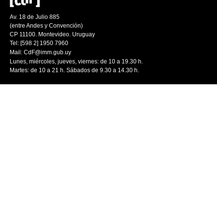
Av. 18 de Julio 885
(entre Andes y Convención)
CP 11100. Montevideo. Uruguay
Tel: [598 2] 1950 7960
Mail:
CdF@imm.gub.uy
Lunes, miércoles, jueves, viernes: de 10 a 19.30 h.
Martes: de 10 a 21 h. Sábados de 9.30 a 14.30 h.