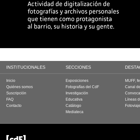
INSTITUCIONALES
SECCIONES
DESTA
Inicio
Exposiciones
MUFF, fes
Quiénes somos
Fotografías del CdF
Canal d
Suscripción
Investigación
Convoca
FAQ
Educativa
Líneas d
Contacto
Catálogo
Fotoviaj
Mediateca