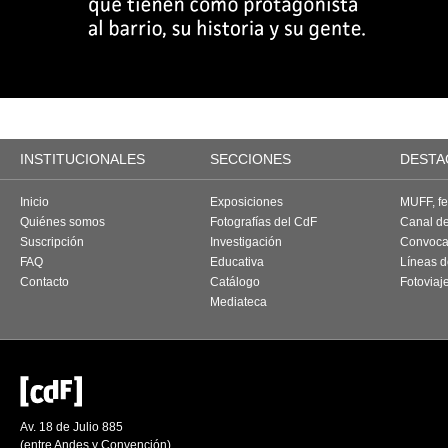
INSTITUCIONALES
SECCIONES
DESTA
Inicio
Exposiciones
MUFF, fes
Quiénes somos
Fotografías del CdF
Canal d
Suscripción
Investigación
Convoca
FAQ
Educativa
Líneas d
Contacto
Catálogo
Fotoviaj
Mediateca
Av. 18 de Julio 885
(entre Andes y Convención)