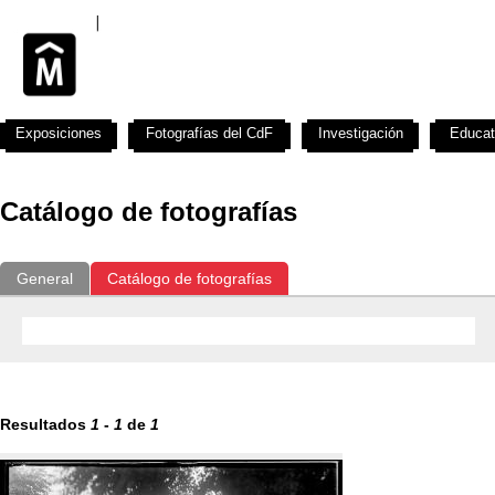
Exposiciones
Fotografías del CdF
Investigación
Educat
Catálogo de fotografías
General
Catálogo de fotografías
Resultados
1
-
1
de
1