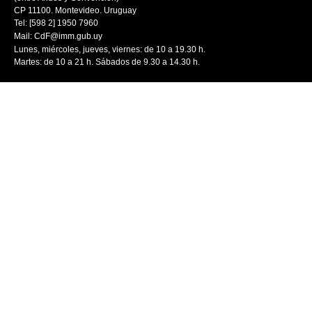
CP 11100. Montevideo. Uruguay
Tel: [598 2] 1950 7960
Mail:
CdF@imm.gub.uy
Lunes, miércoles, jueves, viernes: de 10 a 19.30 h.
Martes: de 10 a 21 h. Sábados de 9.30 a 14.30 h.