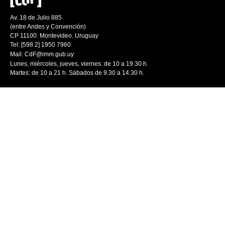
Av. 18 de Julio 885
(entre Andes y Convención)
CP 11100. Montevideo. Uruguay
Tel: [598 2] 1950 7960
Mail:
CdF@imm.gub.uy
Lunes, miércoles, jueves, viernes: de 10 a 19.30 h.
Martes: de 10 a 21 h. Sábados de 9.30 a 14.30 h.