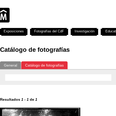
Exposiciones
Fotografías del CdF
Investigación
Educat
Catálogo de fotografías
General
Catálogo de fotografías
Resultados
1
-
1
de
1