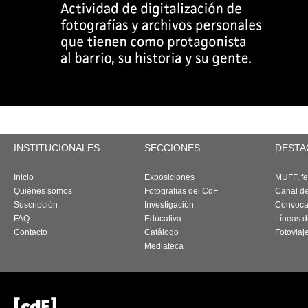
INSTITUCIONALES
SECCIONES
DESTA
Inicio
Exposiciones
MUFF, fes
Quiénes somos
Fotografías del CdF
Canal d
Suscripción
Investigación
Convoca
FAQ
Educativa
Líneas d
Contacto
Catálogo
Fotoviaj
Mediateca