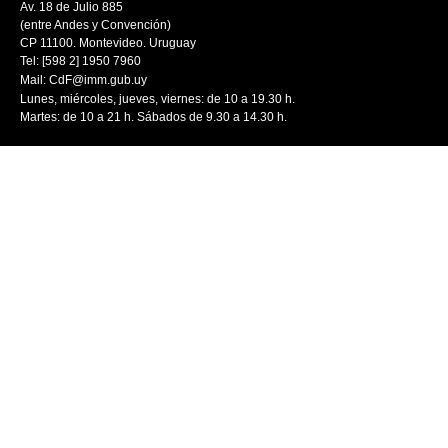
Av. 18 de Julio 885
(entre Andes y Convención)
CP 11100. Montevideo. Uruguay
Tel: [598 2] 1950 7960
Mail:
CdF@imm.gub.uy
Lunes, miércoles, jueves, viernes: de 10 a 19.30 h.
Martes: de 10 a 21 h. Sábados de 9.30 a 14.30 h.