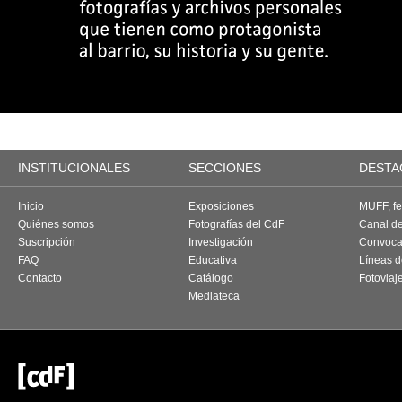
INSTITUCIONALES
SECCIONES
DESTA
Inicio
Exposiciones
MUFF, fes
Quiénes somos
Fotografías del CdF
Canal d
Suscripción
Investigación
Convoca
FAQ
Educativa
Líneas d
Contacto
Catálogo
Fotoviaj
Mediateca