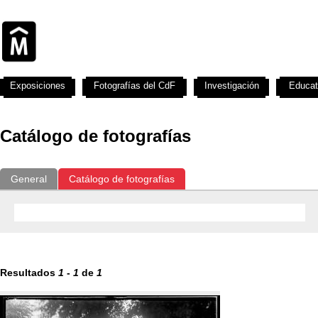
Exposiciones
Fotografías del CdF
Investigación
Educat
Catálogo de fotografías
General
Catálogo de fotografías
Resultados
1
-
1
de
1